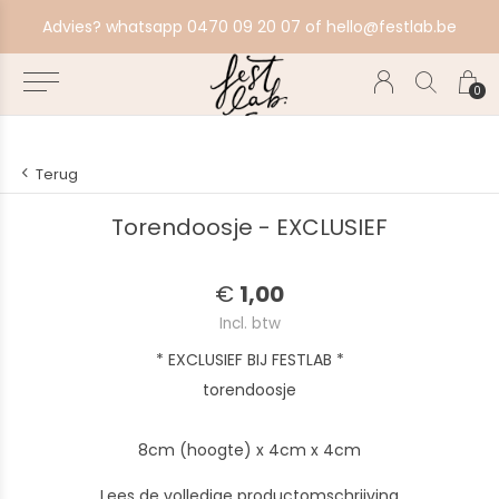
aat alles in productie, bestel ten laatste zondag voor volgende productiebatch.
Advies? whatsapp 0470 09 20 07 of
hello@festlab.be
0
Terug
Torendoosje - EXCLUSIEF
€
1,00
Incl. btw
* EXCLUSIEF BIJ FESTLAB *
torendoosje
8cm (hoogte) x 4cm x 4cm
Lees de volledige productomschrijving