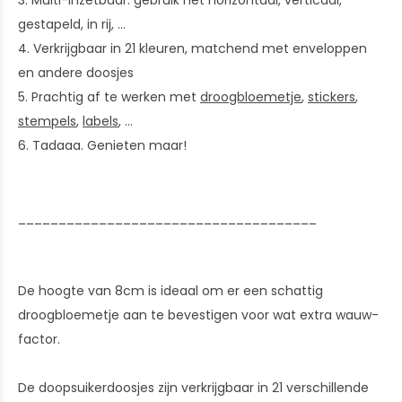
3. Multi-inzetbaar: gebruik het horizontaal, verticaal,
gestapeld, in rij, ...
4. Verkrijgbaar in 21 kleuren, matchend met enveloppen
en andere doosjes
5. Prachtig af te werken met
droogbloemetje
,
stickers
,
stempels
,
labels
, ...
6. Tadaaa. Genieten maar!
_____________________________________
De hoogte van 8cm is ideaal om er een schattig
droogbloemetje aan te bevestigen voor wat extra wauw-
factor.
De doopsuikerdoosjes zijn verkrijgbaar in 21 verschillende