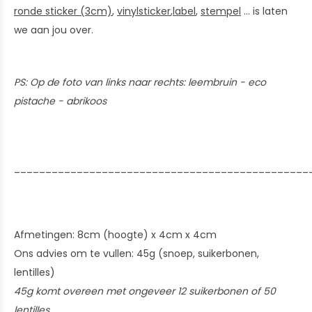
ronde sticker (3cm)
,
vinylsticker
,
label
,
stempel
... is laten
we aan jou over.
PS: Op de foto van links naar rechts: leembruin - eco
pistache - abrikoos
_______________________________________________
Afmetingen: 8cm (hoogte) x 4cm x 4cm
Ons advies om te vullen: 45g (snoep, suikerbonen,
lentilles)
45g komt overeen met ongeveer 12 suikerbonen of 50
lentilles.