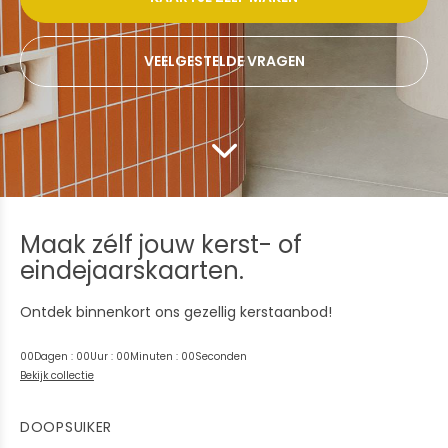
VEELGESTELDE VRAGEN
Maak zélf jouw kerst- of
eindejaarskaarten.
Ontdek binnenkort ons gezellig kerstaanbod!
0
0
Dagen
:
0
0
Uur
:
0
0
Minuten
:
0
0
Seconden
Bekijk collectie
DOOPSUIKER