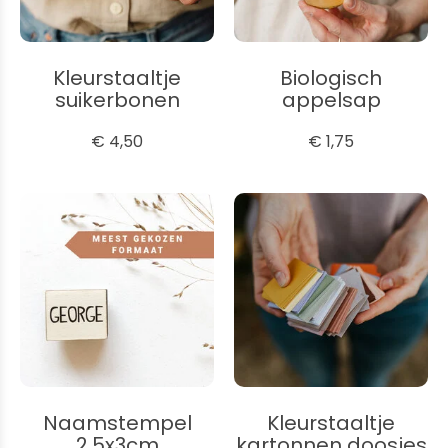
Kleurstaaltje
Biologisch
suikerbonen
appelsap
€ 4,50
€ 1,75
Naamstempel
Kleurstaaltje
2,5x3cm
kartonnen doosjes