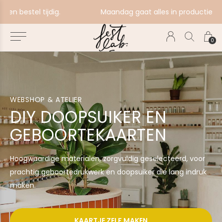
Maandag gaat alles in productie, bestel ten laatste zondag voor volgende productiebatch.
0
WEBSHOP & ATELIER
DIY DOOPSUIKER EN
GEBOORTEKAARTEN
Hoogwaardige materialen, zorgvuldig geselecteerd, voor
prachtig geboortedrukwerk en doopsuiker die lang indruk
maken.
KAARTJE ZELF MAKEN