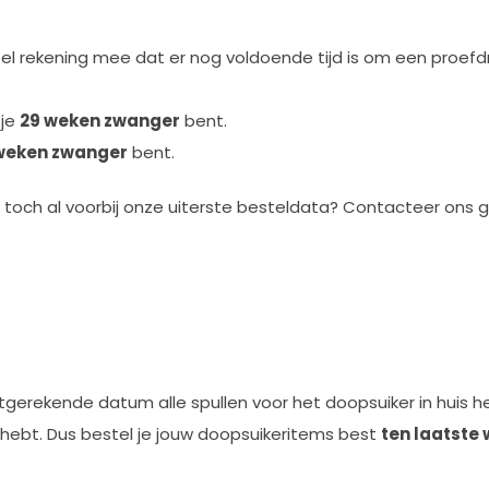
ueel rekening mee dat er nog voldoende tijd is om een proefd
 je
29 weken zwanger
bent.
weken zwanger
bent.
och al voorbij onze uiterste besteldata? Contacteer ons ge
itgerekende datum alle spullen voor het doopsuiker in huis h
ld hebt. Dus bestel je jouw doopsuikeritems best
ten laatste