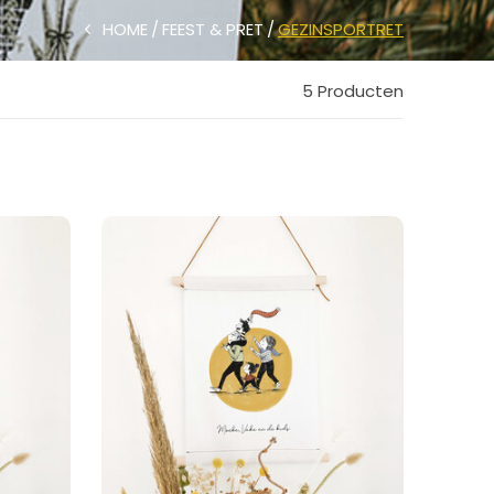
HOME
FEEST & PRET
GEZINSPORTRET
5 Producten