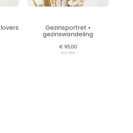
tlovers
Gezinsportret •
gezinswandeling
€ 95,00
Incl. btw