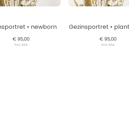
nsportret • newborn
Gezinsportret • plan
€ 95,00
€ 95,00
Incl. btw
Incl. btw