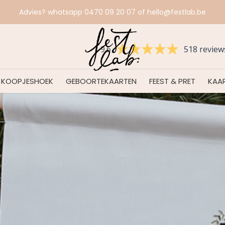
Advies? whatsapp 0470 09 20 07 of
hello@festlab.be
9.6
518 review
KOOPJESHOEK
GEBOORTEKAARTEN
FEEST & PRET
KAAR