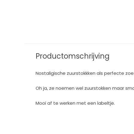
Naamstempel DIY 2,5 x
Vinyl sticker • ma
3cm
in onze ontwer
€ 26,50
€ 0,90
Incl. btw
Incl. btw
Productomschrijving
Nostaligische zuurstokkken als perfecte zoe
Oh ja, ze noemen wel zuurstokken maar smaken
Mooi af te werken met een labeltje.
_____________________________