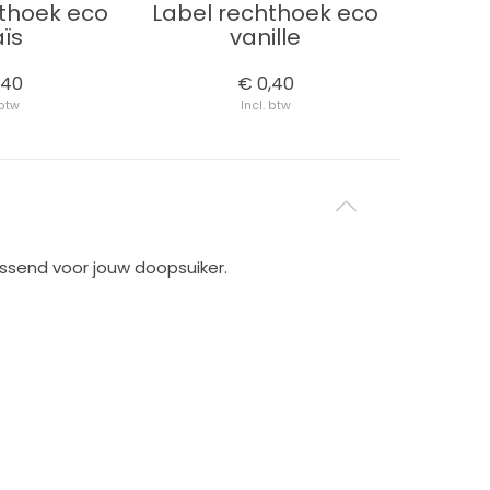
hthoek eco
Label rechthoek eco
Naamst
ïs
vanille
,40
€ 0,40
 btw
Incl. btw
assend voor jouw doopsuiker.
________