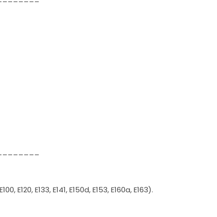
________
 E120, E133, E141, E150d, E153, E160a, E163).