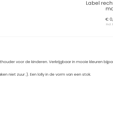
t • DIY
Vinyl sticker • blinkend •
Label rec
ptool
DIY in onze ontwerptool
ma
€ 1,05
€ 0
Incl. btw
Incl.
thouder voor de kinderen. Verkrijgbaar in mooie kleuren bijp
 niet zuur ;). Een lolly in de vorm van een stok.
_________________________________________