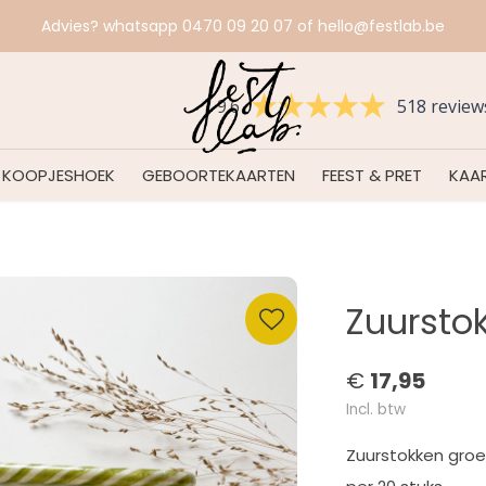
Advies? whatsapp 0470 09 20 07 of
hello@festlab.be
9.6
518 review
KOOPJESHOEK
GEBOORTEKAARTEN
FEEST & PRET
KAAR
Zuursto
€
17,95
Incl. btw
Zuurstokken gro