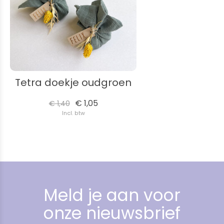
Tetra doekje oudgroen
€ 1,05
€ 1,40
Incl. btw
Meld je aan voor
onze nieuwsbrief