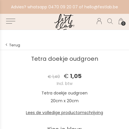
aat alles in productie, bestel ten laatste zondag voor volgende productiebatch.
Advies? whatsapp 0470 09 20 07 of
hello@festlab.be
0
Terug
Tetra doekje oudgroen
€
1,05
€ 1,40
Incl. btw
Tetra doekje oudgroen
20cm x 20cm
Lees de volledige productomschrijving