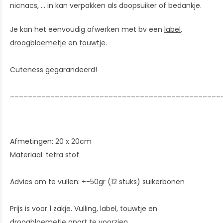
nicnacs, ... in kan verpakken als doopsuiker of bedankje.
Je kan het eenvoudig afwerken met bv een
label
,
droogbloemetje
en
touwtje
.
Cuteness gegarandeerd!
_______________________________________________
Afmetingen: 20 x 20cm
Materiaal: tetra stof
Advies om te vullen: +-50gr (12 stuks) suikerbonen
Prijs is voor 1 zakje. Vulling, label, touwtje en
droogbloemetje apart te voorzien.