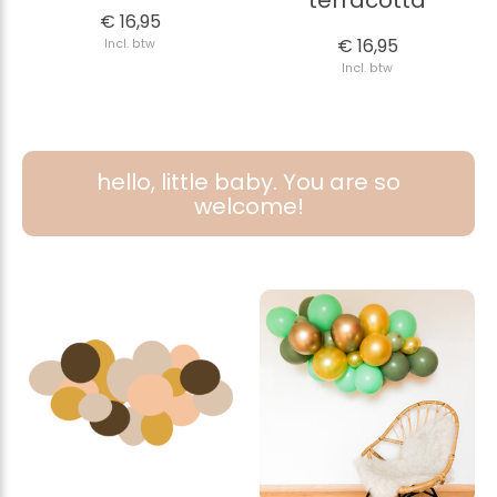
terracotta
€ 16,95
€ 16,95
Incl. btw
Incl. btw
hello, little baby. You are so
welcome!