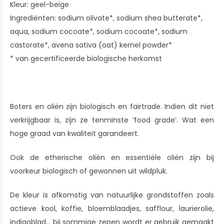
Kleur: geel-beige
Ingrediënten: sodium olivate*, sodium shea butterate*,
aqua, sodium cocoate*, sodium cocoate*, sodium
castorate*, avena sativa (oat) kernel powder*
* van gecertificeerde biologische herkomst
Boters en oliën zijn biologisch en fairtrade. Indien dit niet
verkrijgbaar is, zijn ze tenminste ‘food grade’. Wat een
hoge graad van kwaliteit garandeert.
Ook de etherische oliën en essentiële oliën zijn bij
voorkeur biologisch of gewonnen uit wildpluk.
De kleur is afkomstig van natuurlijke grondstoffen zoals
actieve kool, koffie, bloemblaadjes, safflour, laurierolie,
indigoblad... bij sommige zepen wordt er gebruik gemaakt