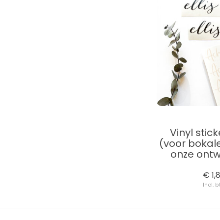
Vinyl stic
(voor bokale
onze ontw
€ 1,
Incl. 