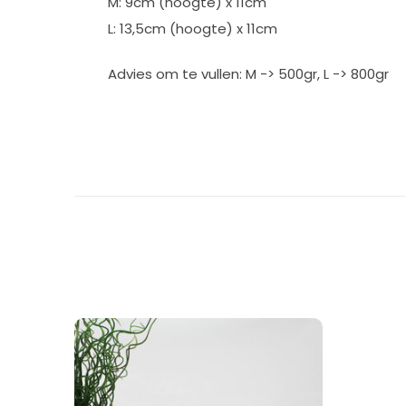
M: 9cm (hoogte) x 11cm
L: 13,5cm (hoogte) x 11cm
Advies om te vullen: M -> 500gr, L -> 800gr