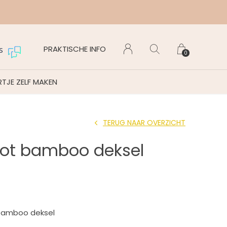
Maanda
PRAKTISCHE INFO
s
0
TJE ZELF MAKEN
TERUG NAAR OVERZICHT
pot bamboo deksel
bamboo deksel