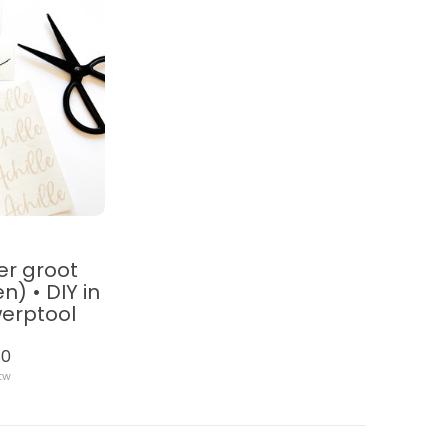
ker groot
n) • DIY in
erptool
80
btw