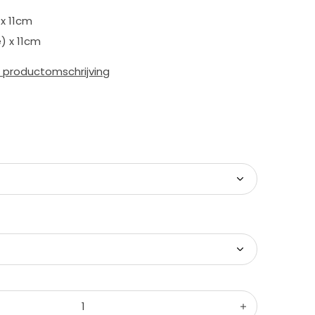
x 11cm
) x 11cm
e productomschrijving