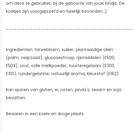
om deze te gebruiken bij de geboorte van jouw kindje. De
koekjes zijn voorgeproefd en heerlijk bevonden ;).
_______________________________________________
Ingrediënten: tarwebloem, suiker, plantaardige oliën
(palm, raapzaad), glucosestroop, rijsmiddelen (E500,
E503), zout, volle melkpoeder, zuurteregelaars (E300,
E301), rundergelatine, natuurlijk aroma, kleurstof (E162).
Kan sporen van gluten, ei, noten, pinda's, sesam en soja
bevatten.
Bewaren in een koele en droge plaats.