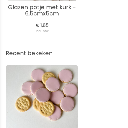
Glazen potje met kurk -
6,5cmx5cm
€ 1,85
Incl. btw
Recent bekeken