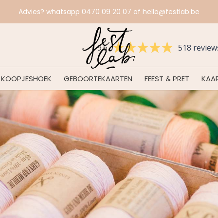
Voorkom verrassingen en bestel tijdig.
9.6
518 review
KOOPJESHOEK
GEBOORTEKAARTEN
FEEST & PRET
KAAR