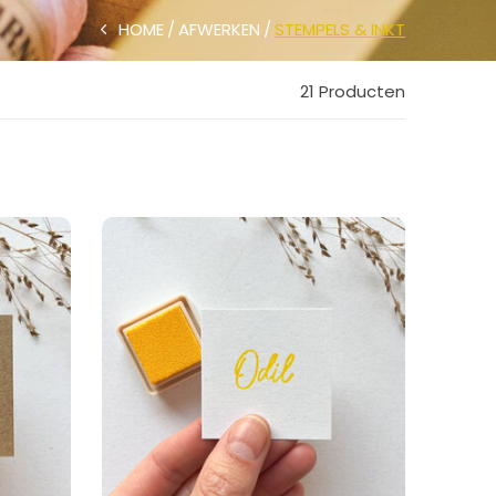
HOME
AFWERKEN
STEMPELS & INKT
21 Producten