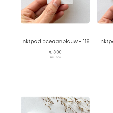
Inktpad oceaanblauw - 118
Inktp
€ 3,00
Incl. btw