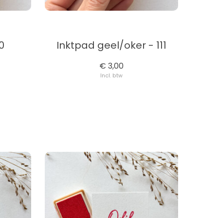
0
Inktpad geel/oker - 111
€ 3,00
Incl. btw