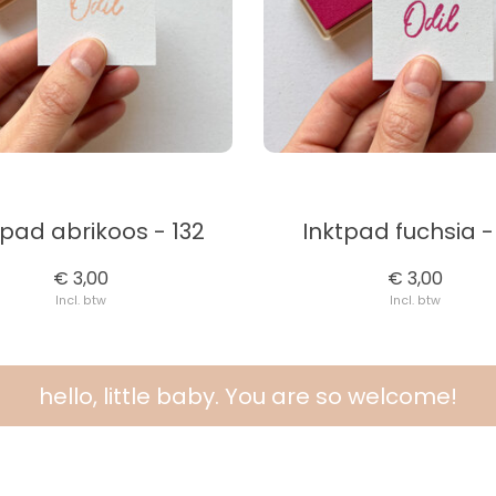
tpad abrikoos - 132
Inktpad fuchsia -
€ 3,00
€ 3,00
Incl. btw
Incl. btw
hello, little baby. You are so welcome!