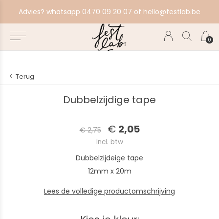
aat alles in productie, bestel ten laatste zondag voor volgende productiebatch.
Advies? whatsapp 0470 09 20 07 of
hello@festlab.be
0
Terug
Dubbelzijdige tape
€
2,05
€ 2,75
Incl. btw
Dubbelzijdeige tape
12mm x 20m
Lees de volledige productomschrijving