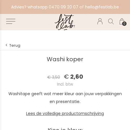
aat alles in productie, bestel ten laatste zondag voor volgende productiebatch.
Advies? whatsapp 0470 09 20 07 of
hello@festlab.be
0
Terug
Washi koper
€
2,60
€ 3,50
Incl. btw
Washitape geeft wat meer kleur aan jouw verpakkingen
en presentatie.
Lees de volledige productomschrijving