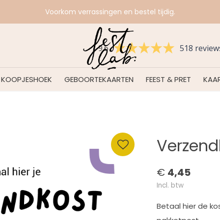
Voorkom verrassingen en bestel tijdig.
9.6
518 review
KOOPJESHOEK
GEBOORTEKAARTEN
FEEST & PRET
KAAR
Verzend
€
4,45
Incl. btw
Betaal hier de k