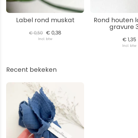
Label rond muskat
Rond houten l
gravure
€ 0,38
€ 0,50
€ 1,35
Incl. btw
Incl. btw
Recent bekeken