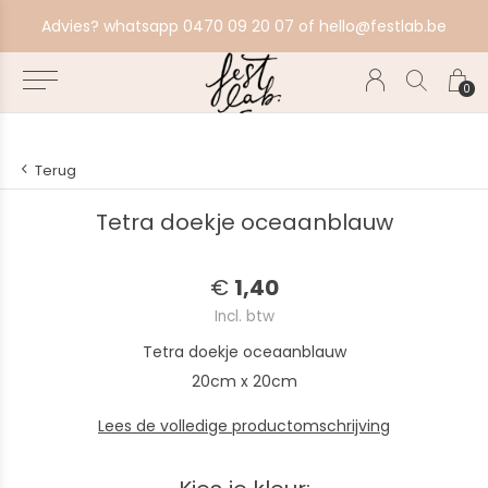
aat alles in productie, bestel ten laatste zondag voor volgende productiebatch.
Advies? whatsapp 0470 09 20 07 of
hello@festlab.be
0
Terug
Tetra doekje oceaanblauw
€
1,40
Incl. btw
Tetra doekje oceaanblauw
20cm x 20cm
Lees de volledige productomschrijving