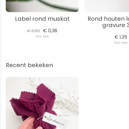
Label rond muskat
Rond houten l
gravure
€ 0,38
€ 0,50
€ 1,35
Incl. btw
Incl. btw
Recent bekeken