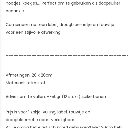
nootjes, koekjes,... Perfect om te gebruiken als doopsuiker
bedankje.
Combineer met een label, droogbloemetje en touwtje
voor een stijlvolle afwerking.
_______________________________________________
Afmetingen: 20 x 20cm
Materiaal: tetra stof
Advies om te vullen: +-50gr (12 stuks) suikerbonen
Prijs is voor 1 zakje. Vulling, label, touwtje en
droogbloemetje apart verkrijgbaar.
Wil je graag het elastisch koord gebruiken? Met 20cm heb