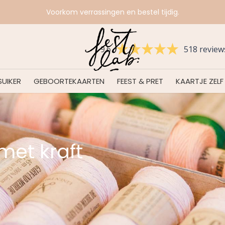
Voorkom verrassingen en bestel tijdig.
9.6
518 review
UIKER
GEBOORTEKAARTEN
FEEST & PRET
KAARTJE ZELF
met kraft