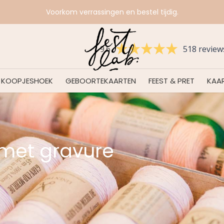
Voorkom verrassingen en bestel tijdig.
9.6
518 review
KOOPJESHOEK
GEBOORTEKAARTEN
FEEST & PRET
KAAR
met gravure