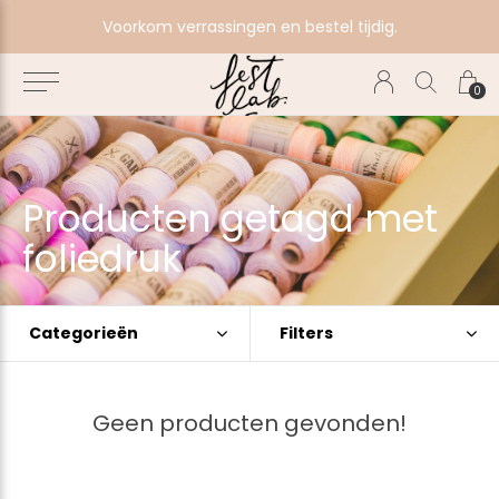
e
Voorkom verrassingen en bestel tijdig.
0
Producten getagd met
foliedruk
Categorieën
Filters
Geen producten gevonden!