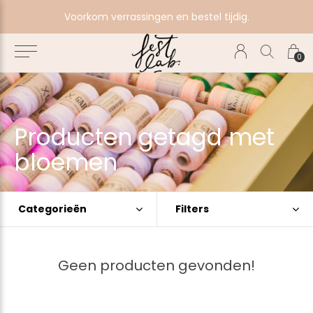
e
Voorkom verrassingen en bestel tijdig.
0
Producten getagd met
bloemen
Categorieën
Filters
Geen producten gevonden!