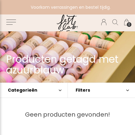
e
Voorkom verrassingen en bestel tijdig.
0
Producten getagd met
azuurblauw
Categorieën
Filters
Geen producten gevonden!