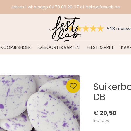
Voorkom verrassingen en bestel tijdig.
9.6
518 review
KOOPJESHOEK
GEBOORTEKAARTEN
FEEST & PRET
KAAR
Suikerb
DB
€
20,50
Incl. btw