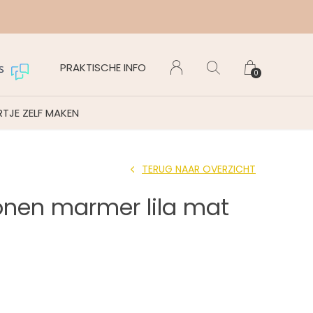
Maanda
PRAKTISCHE INFO
s
0
TJE ZELF MAKEN
TERUG NAAR OVERZICHT
onen marmer lila mat