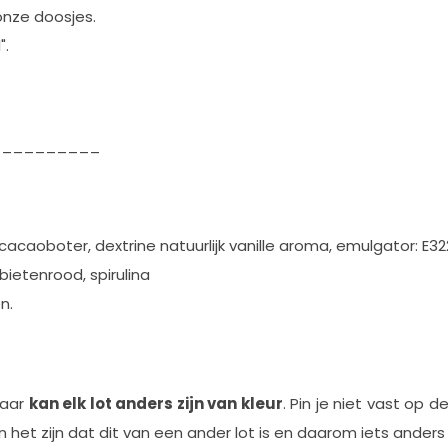
onze doosjes.
".
__________
cacaoboter, dextrine natuurlijk vanille aroma, emulgator: E3
bietenrood, spirulina
n.
daar
kan elk lot anders zijn van kleur
. Pin je niet vast op d
het zijn dat dit van een ander lot is en daarom iets anders z