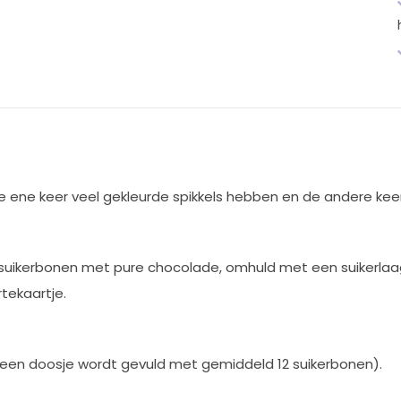
ne keer veel gekleurde spikkels hebben en de andere keer h
e suikerbonen met pure chocolade, omhuld met een suikerlaagj
rtekaartje.
(een doosje wordt gevuld met gemiddeld 12 suikerbonen).