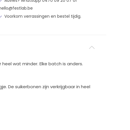
Advies? whatsapp 0470 09 20 07 of
hello@festlab.be
Voorkom verrassingen en bestel tijdig.
eel wat minder. Elke batch is anders.
e. De suikerbonen zijn verkrijgbaar in heel