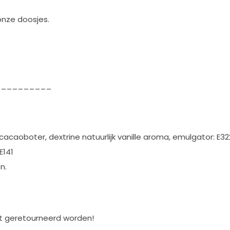
onze doosjes.
__________
cacaoboter, dextrine natuurlijk vanille aroma, emulgator: E3
E141
n.
et geretourneerd worden!