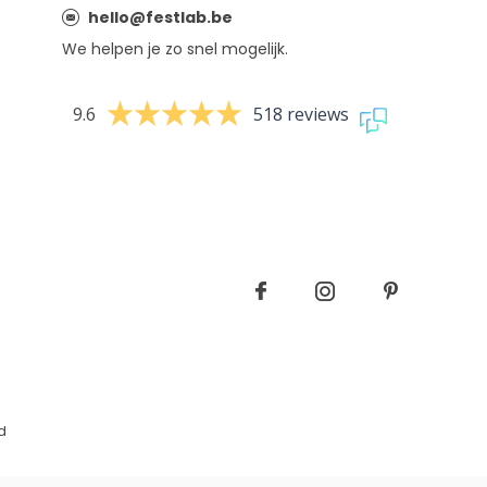
hello@festlab.be
We helpen je zo snel mogelijk.
9.6
518 reviews
d