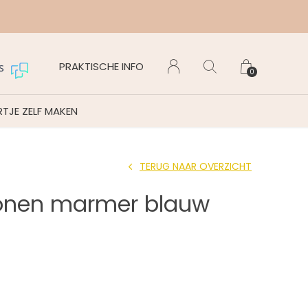
Maanda
PRAKTISCHE INFO
s
0
TJE ZELF MAKEN
TERUG NAAR OVERZICHT
onen marmer blauw