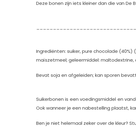
Deze bonen zijn iets kleiner dan die van De
___________________________
Ingrediënten: suiker, pure chocolade (40%) (s
maïszetmeel; geleermiddel: maltodextrine, a
Bevat soja en afgeleiden; kan sporen bevat
Suikerbonen is een voedingsmiddel en van
Ook wanneer je een nabestelling plaatst, kan 
Ben je niet helemaal zeker over de kleur? St