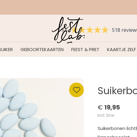
Voorkom verrassingen en bestel tijdig.
9.6
518 review
UIKER
GEBOORTEKAARTEN
FEEST & PRET
KAARTJE ZELF
Suikerb
€
19,95
Incl. btw
Suikerbonen lich