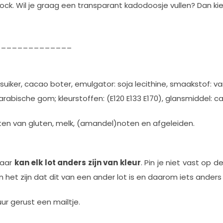
 Bock. Wil je graag een transparant kadodoosje vullen? Dan
________________
uiker, cacao boter, emulgator: soja lecithine, smaakstof: vani
rabische gom; kleurstoffen: (E120 E133 E170), glansmiddel: 
ten van gluten, melk, (amandel)noten en afgeleiden.
daar
kan elk lot anders zijn van kleur
. Pin je niet vast op d
het zijn dat dit van een ander lot is en daarom iets anders z
uur gerust een mailtje.