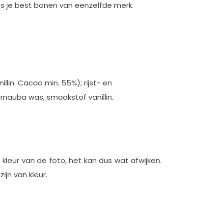
 kies je best bonen van eenzelfde merk.
llin. Cacao min. 55%); rijst- en
carnauba was, smaakstof vanillin.
e kleur van de foto, het kan dus wat afwijken.
ijn van kleur.