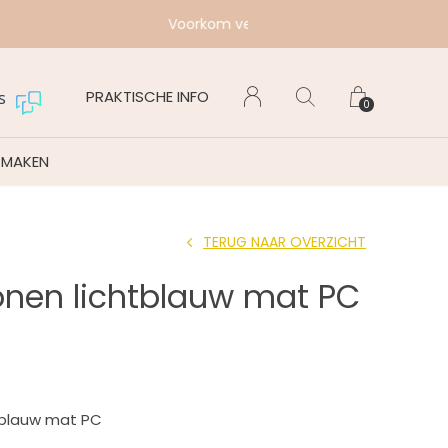
Maanda
PRAKTISCHE INFO
s
0
 MAKEN
TERUG NAAR OVERZICHT
onen lichtblauw mat PC
tblauw mat PC