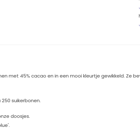
en met 45% cacao en in een mooi kleurtje gewikkeld. Ze bevat
à 250 suikerbonen.
onze doosjes.
lue'.