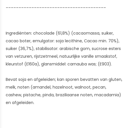
_______________________________________
Ingrediënten: chocolade (61,8%) (cacaomassa, suiker,
cacao boter, emulgator: soja lecithine, Cacao min. 70%),
suiker (36,7%), stabilisator: arabische gom, sucrose esters
van vetzuren, rijstzetmeel, natuurlijke vanille smaakstof,
kleurstof (E160a), glansmiddel: carnauba was; (E903).
Bevat soja en afgeleiden; kan sporen bevatten van gluten,
melk, noten (amandel, hazelnoot, walnoot, pecan,
cashew, pistache, pinda, braziliaanse noten, macadamia)
en afgeleiden.