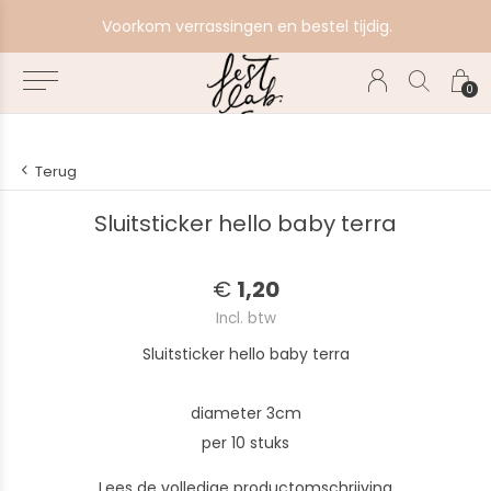
e
Voorkom verrassingen en bestel tijdig.
0
Terug
Sluitsticker hello baby terra
€
1,20
Incl. btw
Sluitsticker hello baby terra
diameter 3cm
per 10 stuks
Lees de volledige productomschrijving