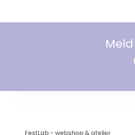
Meld 
FestLab - webshop & atelier