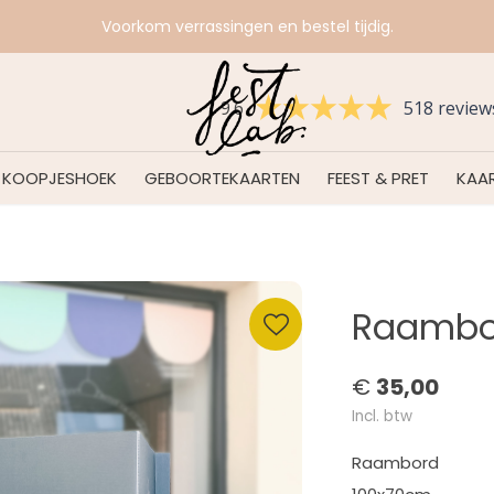
Voorkom verrassingen en bestel tijdig.
9.6
518 review
KOOPJESHOEK
GEBOORTEKAARTEN
FEEST & PRET
KAAR
Raambo
€
35,00
Incl. btw
Raambord