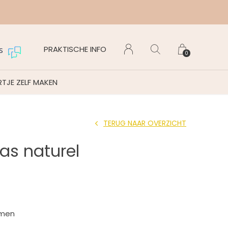
Maanda
PRAKTISCHE INFO
s
0
TJE ZELF MAKEN
TERUG NAAR OVERZICHT
as naturel
emen