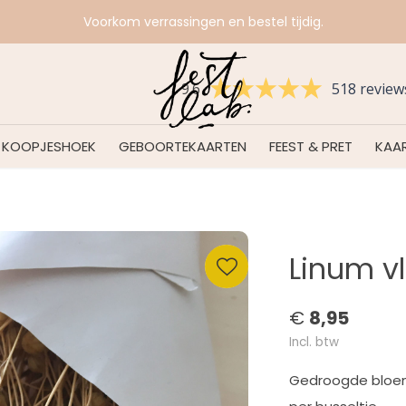
Voorkom verrassingen en bestel tijdig.
9.6
518 review
KOOPJESHOEK
GEBOORTEKAARTEN
FEEST & PRET
KAAR
Linum vl
€
8,95
Incl. btw
Gedroogde blo