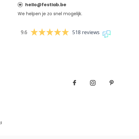
hello@festlab.be
We helpen je zo snel mogelijk.
9.6
518 reviews
d