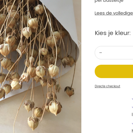
per busseltje
Lees de volledig
Kies je kleur:
Directe checkout