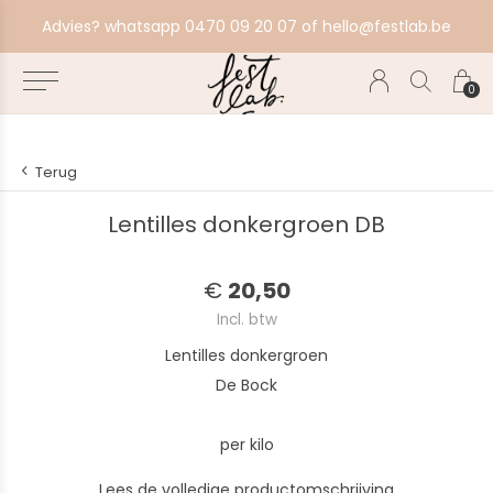
aat alles in productie, bestel ten laatste zondag voor volgende productiebatch.
Advies? whatsapp 0470 09 20 07 of
hello@festlab.be
0
Terug
Lentilles donkergroen DB
€
20,50
Incl. btw
Lentilles donkergroen
De Bock
per kilo
Lees de volledige productomschrijving