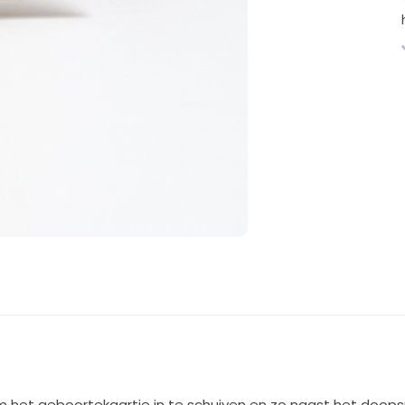
het geboortekaartje in te schuiven en zo naast het doopsu