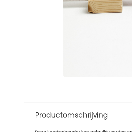
Productomschrijving
Deze kaartenhouder kan gebruikt worden om 