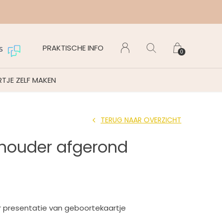
Maanda
PRAKTISCHE INFO
s
0
TJE ZELF MAKEN
TERUG NAAR OVERZICHT
houder afgerond
 presentatie van geboortekaartje