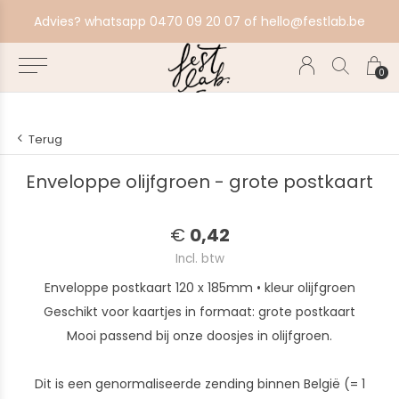
aat alles in productie, bestel ten laatste zondag voor volgende productiebatch.
Advies? whatsapp 0470 09 20 07 of
hello@festlab.be
0
Terug
Enveloppe olijfgroen - grote postkaart
€
0,42
Incl. btw
Enveloppe postkaart 120 x 185mm • kleur olijfgroen
Geschikt voor kaartjes in formaat: grote postkaart
Mooi passend bij onze doosjes in olijfgroen.
Dit is een genormaliseerde zending binnen België (= 1