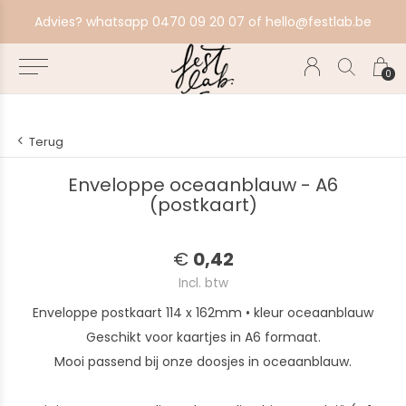
aat alles in productie, bestel ten laatste zondag voor volgende productiebatch.
Advies? whatsapp 0470 09 20 07 of
hello@festlab.be
0
Terug
Enveloppe oceaanblauw - A6
(postkaart)
€
0,42
Incl. btw
Enveloppe postkaart 114 x 162mm • kleur oceaanblauw
Geschikt voor kaartjes in A6 formaat.
Mooi passend bij onze doosjes in oceaanblauw.