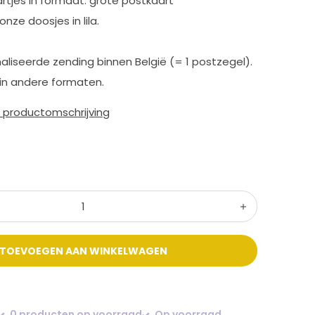
rtjes in formaat: grote postkaart
nze doosjes in lila.
aliseerde zending binnen België (= 1 postzegel).
in andere formaten.
e productomschrijving
TOEVOEGEN AAN WINKELWAGEN
0 producten op voorraad
Op voorraad