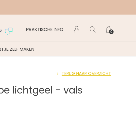
Maanda
PRAKTISCHE INFO
s
0
TJE ZELF MAKEN
TERUG NAAR OVERZICHT
e lichtgeel - vals