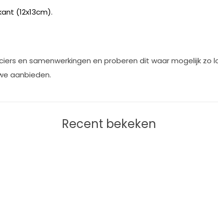
kant (12x13cm).
iers en samenwerkingen en proberen dit waar mogelijk zo lok
 we aanbieden.
Recent bekeken