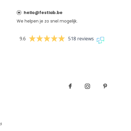
hello@festlab.be
We helpen je zo snel mogelijk.
9.6
518 reviews
d