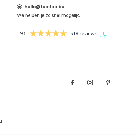
hello@festlab.be
We helpen je zo snel mogelijk.
9.6
518 reviews
d