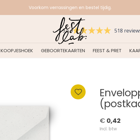
Voorkom verrassingen en bestel tijdig.
9.6
518 review
KOOPJESHOEK
GEBOORTEKAARTEN
FEEST & PRET
KAAR
Envelopp
(postka
€
0,42
Incl. btw