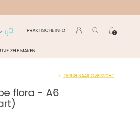
Maanda
PRAKTISCHE INFO
s
0
TJE ZELF MAKEN
TERUG NAAR OVERZICHT
e flora - A6
art)