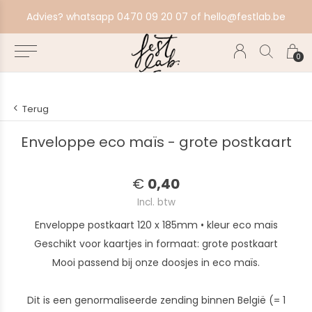
aat alles in productie, bestel ten laatste zondag voor volgende productiebatch.
Advies? whatsapp 0470 09 20 07 of
hello@festlab.be
0
Terug
Enveloppe eco maïs - grote postkaart
€
0,40
Incl. btw
Enveloppe postkaart 120 x 185mm • kleur eco maïs
Geschikt voor kaartjes in formaat: grote postkaart
Mooi passend bij onze doosjes in eco maïs.
Dit is een genormaliseerde zending binnen België (= 1