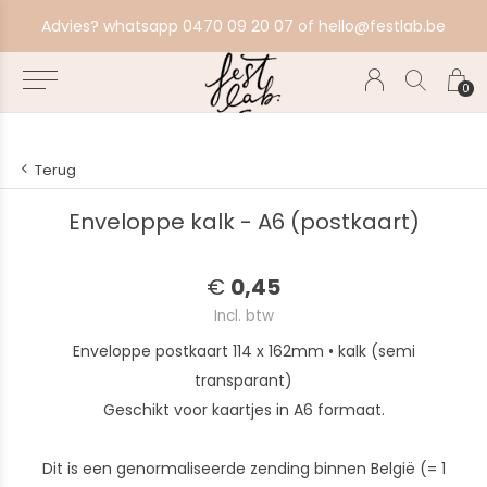
aat alles in productie, bestel ten laatste zondag voor volgende productiebatch.
Advies? whatsapp 0470 09 20 07 of
hello@festlab.be
0
Terug
Enveloppe kalk - A6 (postkaart)
€
0,45
Incl. btw
Enveloppe postkaart 114 x 162mm • kalk (semi
transparant)
Geschikt voor kaartjes in A6 formaat.
Dit is een genormaliseerde zending binnen België (= 1