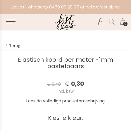
aat alles in productie, bestel ten laatste zondag voor volgende productiebatch.
Advies? whatsapp 0470 09 20 07 of
hello@festlab.be
0
Terug
Elastisch koord per meter -1mm
pastelpaars
€
0,30
€ 0,40
Incl. btw
Lees de volledige productomschrijving
Kies je kleur: