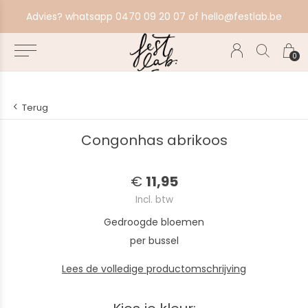
aat alles in productie, bestel ten laatste zondag voor volgende productiebatch.
Advies? whatsapp 0470 09 20 07 of
hello@festlab.be
0
Terug
Congonhas abrikoos
€
11,95
Incl. btw
Gedroogde bloemen
per bussel
Lees de volledige productomschrijving