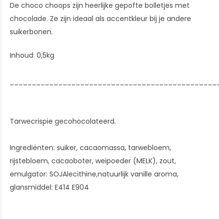
De choco choops zijn heerlijke gepofte bolletjes met
chocolade. Ze zijn ideaal als accentkleur bij je andere
suikerbonen.
Inhoud: 0,5kg
_______________________________________________
Tarwecrispie gecohocolateerd.
Ingrediënten: suiker, cacaomassa, tarwebloem,
rijstebloem, cacaoboter, weipoeder (MELK), zout,
emulgator: SOJAlecithine,natuurlijk vanille aroma,
glansmiddel: E414 E904