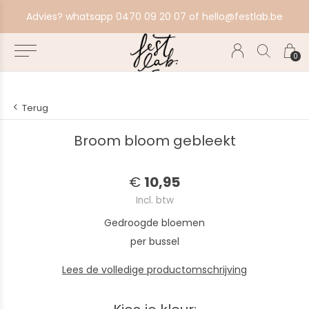
aat alles in productie, bestel ten laatste zondag voor volgende productiebatch.
Advies? whatsapp 0470 09 20 07 of
hello@festlab.be
0
Terug
Broom bloom gebleekt
€
10,95
Incl. btw
Gedroogde bloemen
per bussel
Lees de volledige productomschrijving