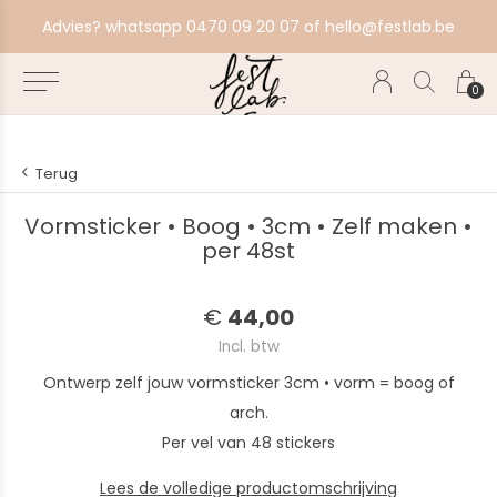
aat alles in productie, bestel ten laatste zondag voor volgende productiebatch.
Advies? whatsapp 0470 09 20 07 of
hello@festlab.be
0
Terug
Vormsticker • Boog • 3cm • Zelf maken •
per 48st
€
44,00
Incl. btw
Ontwerp zelf jouw vormsticker 3cm • vorm = boog of
arch.
Per vel van 48 stickers
Lees de volledige productomschrijving