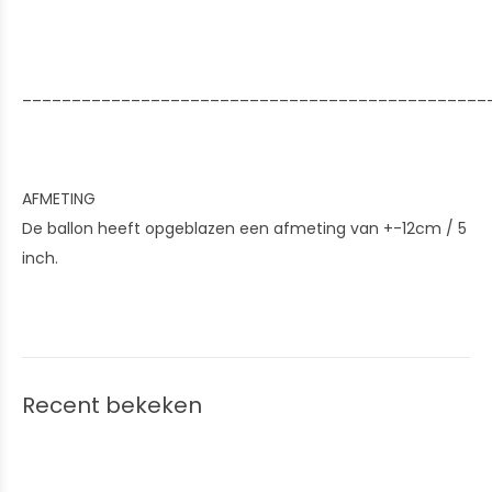
_______________________________________________
AFMETING
De ballon heeft opgeblazen een afmeting van +-12cm / 5
inch.
Recent bekeken