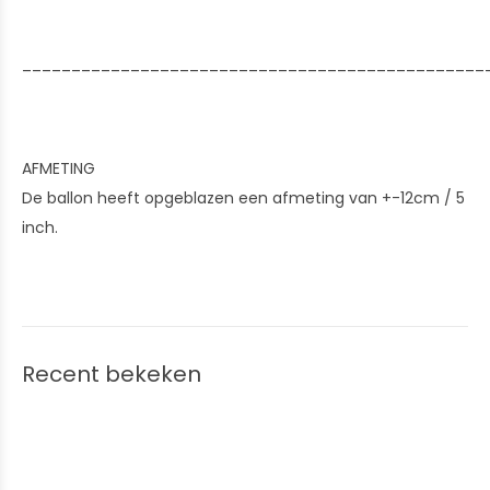
_______________________________________________
AFMETING
De ballon heeft opgeblazen een afmeting van +-12cm / 5
inch.
Recent bekeken