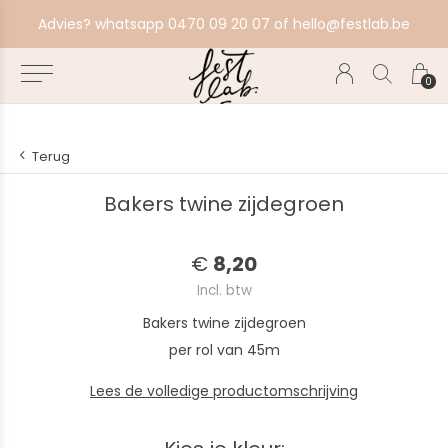
aat alles in productie, bestel ten laatste zondag voor volgende productiebatch.
Advies? whatsapp 0470 09 20 07 of
hello@festlab.be
0
Terug
Bakers twine zijdegroen
€
8,20
Incl. btw
Bakers twine zijdegroen
per rol van 45m
Lees de volledige productomschrijving