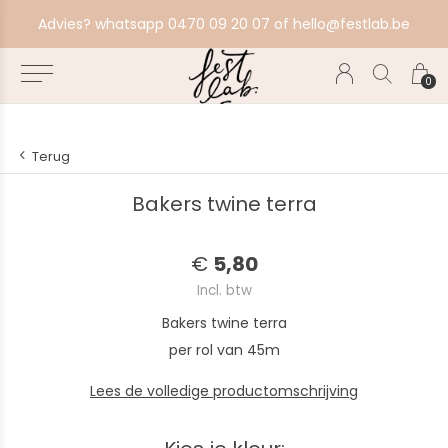
festlab.be
Voorkom verrassingen en bestel tijdig.
0
Terug
Bakers twine terra
€
5,80
Incl. btw
Bakers twine terra
per rol van 45m
Lees de volledige productomschrijving