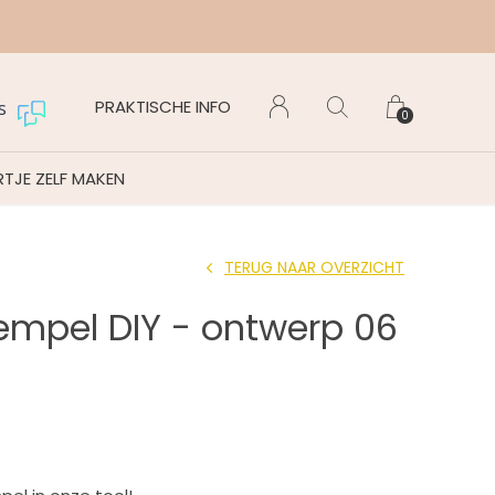
Maanda
PRAKTISCHE INFO
s
0
TJE ZELF MAKEN
TERUG NAAR OVERZICHT
empel DIY - ontwerp 06