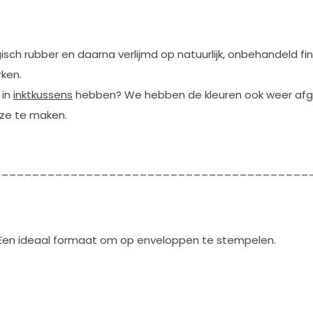
sch rubber en daarna verlijmd op natuurlijk, onbehandeld fi
ken.
 in
inktkussens
hebben? We hebben de kleuren ook weer afg
euze te maken.
_________________________________________
Een ideaal formaat om op enveloppen te stempelen.