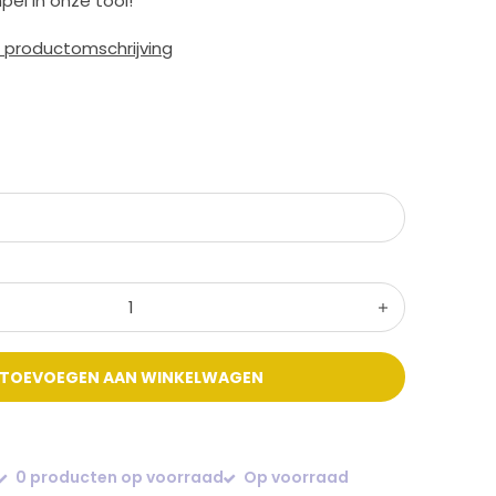
pel in onze tool!
e productomschrijving
TOEVOEGEN AAN WINKELWAGEN
0 producten op voorraad
Op voorraad