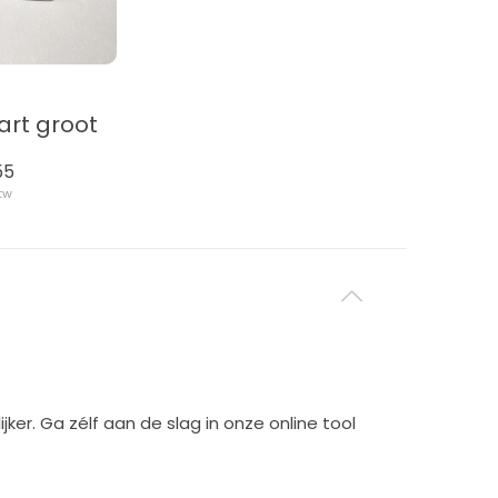
art groot
55
btw
er. Ga zélf aan de slag in onze online tool