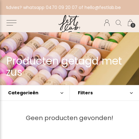
.be
Voorkom verrassingen en bestel tijdig.
0
Producten getagd met
zus
Categorieën
Filters
Geen producten gevonden!