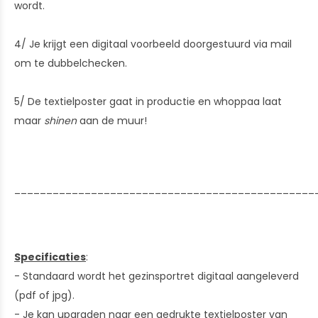
wordt.
4/ Je krijgt een digitaal voorbeeld doorgestuurd via mail
om te dubbelchecken.
5/ De textielposter gaat in productie en whoppaa laat
maar
shinen
aan de muur!
_______________________________________________
Specificaties
:
- Standaard wordt het gezinsportret digitaal aangeleverd
(pdf of jpg).
- Je kan upgraden naar een gedrukte textielposter van